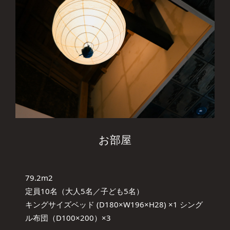
お部屋
79.2m2
定員10名（大人5名／子ども5名）
キングサイズベッド (D180×W196×H28) ×1 シング
ル布団（D100×200）×3